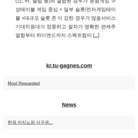
(쇼, 바, 클럽 등)와 결합된 경우가 흔함게임 구
성테이블 게임 중심 + 일부 슬롯/전자게임테이
블 +대규모 슬롯 존 이 강한 경우가 많음서비스
기대치응대가 정중하고 절차가 명확한 편캐주
얼함부터 하이엔드까지 스펙트럼이 [
...
]
kr.tu-gagnes.com
Most Requested
News
한국 카지노와 서구권...