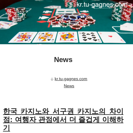
News
kr.tu-gagnes.com
News
한국 카지노와 서구권 카지노의 차이
점: 여행자 관점에서 더 즐겁게 이해하
기